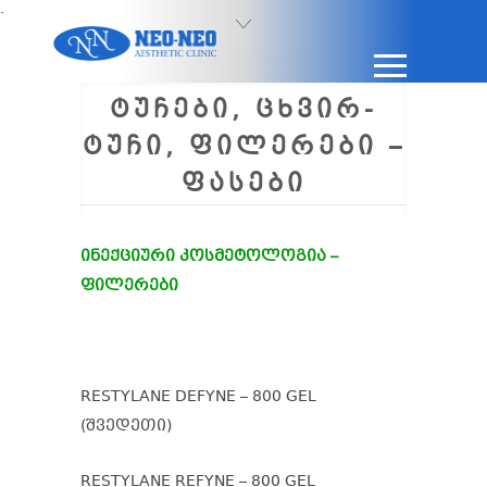
.
ᲢᲣᲩᲔᲑᲘ, ᲪᲮᲕᲘᲠ-
ᲢᲣᲩᲘ, ᲤᲘᲚᲔᲠᲔᲑᲘ –
ᲤᲐᲡᲔᲑᲘ
ინექციური კოსმეტოლოგია –
ფილერები
RESTYLANE DEFYNE – 800 GEL
(შვედეთი)
RESTYLANE REFYNE – 800 GEL