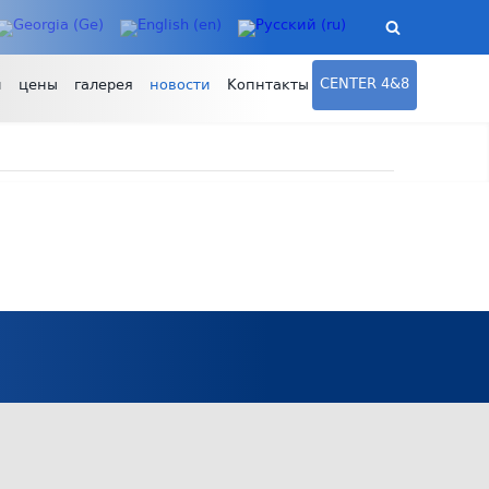
CENTER 4&8
и
цены
галерея
новости
Копнтакты