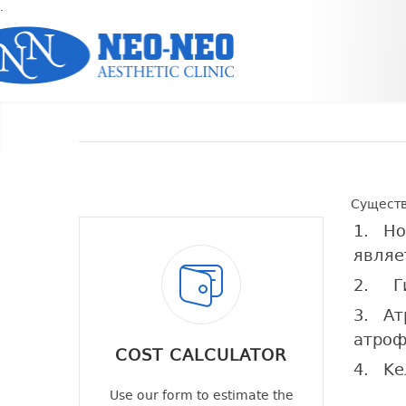
.
Существ
Но
являе
Ги
Ат
атроф
COST CALCULATOR
Ке
Use our form to estimate the