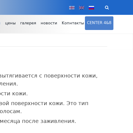
CENTER 4&8
и
цены
галерея
новости
Копнтакты
ытягивается с поверхности кожи,
ления.
сти кожи.
вой поверхности кожи. Это тип
олосам.
 месяца после заживления.