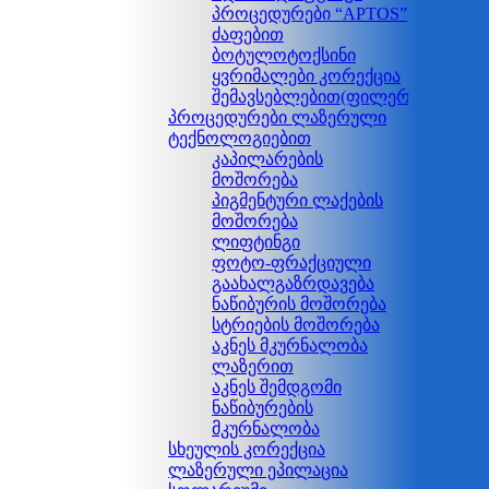
პროცედურები “APTOS”
ძაფებით
ბოტულოტოქსინი
ყვრიმალები კორექცია
შემავსებლებით(ფილერებით)
პროცედურები ლაზერული
ტექნოლოგიებით
კაპილარების
მოშორება
პიგმენტური ლაქების
მოშორება
ლიფტინგი
ფოტო-ფრაქციული
გაახალგაზრდავება
ნაწიბურის მოშორება
სტრიების მოშორება
აკნეს მკურნალობა
ლაზერით
აკნეს შემდგომი
ნაწიბურების
მკურნალობა
სხეულის კორექცია
ლაზერული ეპილაცია