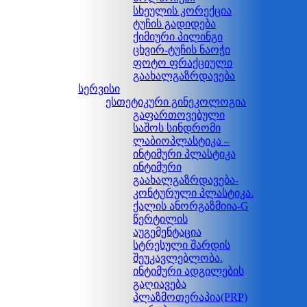
სხეულის კორექცია
ტუჩის გადიდება
ქიმიური პილინგი
ცხვირ-ტუჩის ნაოჭი
ფოტო ფრაქციული
გაახალგაზრდავება
სერვისი
ესთეტიკური გინეკოლოგია
გაფართოვებული
საშოს სინდრომი
ლაბიოპლასტიკა –
ინტიმური პლასტიკა
ინტიმური
გაახალგაზრდავება-
კონტურული პლასტიკა.
ქალის ანორგაზმიია-G
წერტილის
აუგემენტაცია
სტრესული შარდის
შეუკავლებლობა.
ინტიმური ადგილების
გაღიავება
პლაზმოთერაპია(PRP)