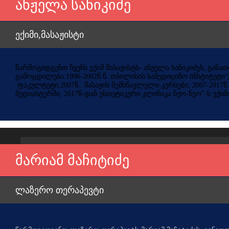
ანჟელა სანიკიძე
ექიმი,მასაჟისტი
წარმოგიდგენთ ჩვენს ექიმ მასაჟისტს- ანჟელა სანიკიძეს; განა
გამოცდილება:1996-2002წ.წ. თბილისის სამედიცინო ინსტიტუტი
ფაკულტეტი;2007წ.. მასაჟის შემსწავლელი კურსები; 2007-2017წ.წ
მედიასტერში, 2017წ-დან ესთეტიკური კლინიკა ნეო-ნეო”-ს ექიმი
მარიამ მაჩიტიძე
ლაზერო თერაპევტი