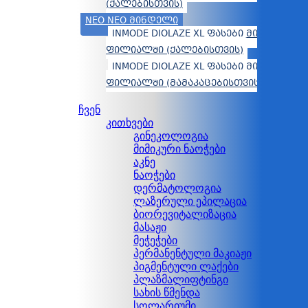
(ᲥᲐᲚᲔᲑᲘᲡᲗᲕᲘᲡ)
NEO NEO ᲛᲘᲜᲓᲔᲚᲘ
INMODE DIOLAZE XL ᲤᲐᲡᲔᲑᲘ ᲛᲘᲜᲓᲔᲚᲘᲡ
ᲤᲘᲚᲘᲐᲚᲨᲘ (ᲥᲐᲚᲔᲑᲘᲡᲗᲕᲘᲡ)
INMODE DIOLAZE XL ᲤᲐᲡᲔᲑᲘ ᲛᲘᲜᲓᲔᲚᲘᲡ
ᲤᲘᲚᲘᲐᲚᲨᲘ (ᲛᲐᲛᲐᲙᲐᲪᲔᲑᲘᲡᲗᲕᲘᲡ)
ჩვენ
კითხვები
გინეკოლოგია
მიმიკური ნაოჭები
აკნე
ნაოჭები
დერმატოლოგია
ლაზერული ეპილაცია
ბიორევიტალიზაცია
მასაჟი
მეჭეჭები
პერმანენტული მაკიაჟი
პიგმენტული ლაქები
პლაზმალიფტინგი
სახის წმენდა
სოლარიუმი