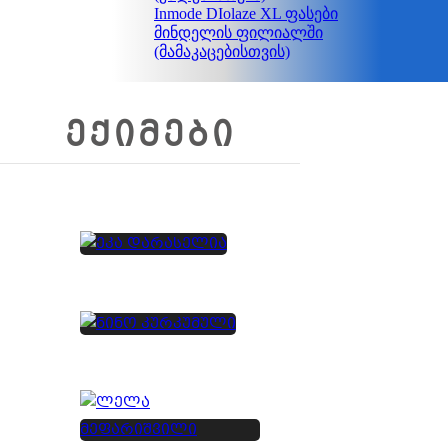
Inmode DIolaze XL ფასები
მინდელის ფილიალში
(მამაკაცებისთვის)
ᲔᲥᲘᲛᲔᲑᲘ