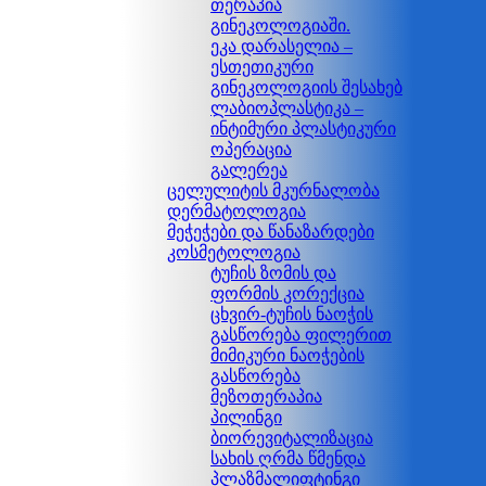
თერაპია
გინეკოლოგიაში.
ეკა დარასელია –
ესთეთიკური
გინეკოლოგიის შესახებ
ლაბიოპლასტიკა –
ინტიმური პლასტიკური
ოპერაცია
გალერეა
ცელულიტის მკურნალობა
დერმატოლოგია
მეჭეჭები და წანაზარდები
კოსმეტოლოგია
ტუჩის ზომის და
ფორმის კორექცია
ცხვირ-ტუჩის ნაოჭის
გასწორება ფილერით
მიმიკური ნაოჭების
გასწორება
მეზოთერაპია
პილინგი
ბიორევიტალიზაცია
სახის ღრმა წმენდა
პლაზმალიფტინგი