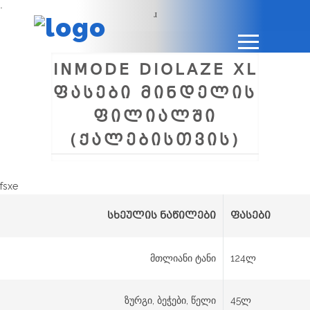
.
INMODE DIOLAZE XL
ᲤᲐᲡᲔᲑᲘ ᲛᲘᲜᲓᲔᲚᲘᲡ
ᲤᲘᲚᲘᲐᲚᲨᲘ
(ᲥᲐᲚᲔᲑᲘᲡᲗᲕᲘᲡ)
fsxe
სხეულის ნაწილები
ფასები
მთლიანი ტანი
124ლ
ზურგი, ბეჭები, წელი
45ლ