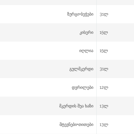
ზურგი+ბეჭები
31ლ
კისერი
15ლ
იღლია
15ლ
გულმკერდი
31ლ
დვრილები
12ლ
მკერდის შუა ხაზი
13ლ
მტევნები+თითები
13ლ