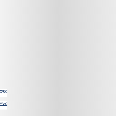
ᲐᲚᲨᲘ
ᲐᲚᲨᲘ