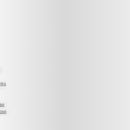
ნდა
ბი
ები