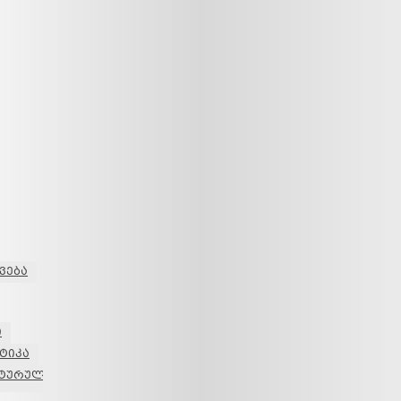
ვება
ი
ტიკა
ნტურული